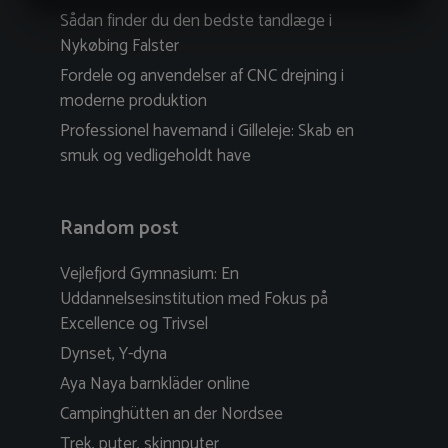
Sådan finder du den bedste tandlæge i
MARKETING
STATISTICS
Nykøbing Falster
Fordele og anvendelser af CNC drejning i
moderne produktion
Professionel havemand i Gilleleje: Skab en
smuk og vedligeholdt have
Random post
Vejlefjord Gymnasium: En
Uddannelsesinstitution med Fokus på
Excellence og Trivsel
Dynset, Y-dyna
Aya Naya barnkläder online
Campinghütten an der Nordsee
Trek, puter, skinnputer