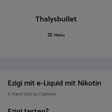
Skip
to
content
Thalysbullet
Menu
Ezigi mit e-Liquid mit Nikotin
6. March 2013
by
Charlotte
Ezigi testen?