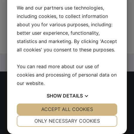
damit Ihre Zigaretten haben, wie Sie möchten!
We and our partners use technologies,
including cookies, to collect information
Categories
Sites A-H
about you for various purposes, including:
Post
Günstige e Zigaretten
better user experience, functionality,
navigation
Zahnräder, z.B. Spiral Bevel Gears
statistics and marketing. By clicking 'Accept
all cookies' you consent to these purposes.
You can read more about our use of
cookies and processing of personal data on
our website.
Latest news
SHOW
DETAILS
Find kvalitetsværktøj nemt og sikkert i en CC
YES
ACCEPT ALL COOKIES
NO
YES
NO
Tool værktøjswebshop
NECESSARY
PREFERENCES
ONLY NECESSARY COOKIES
Få professionel og pålidelig VVS-service på
Amager
YES
NO
YES
NO