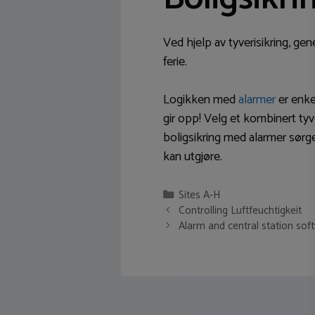
Ved hjelp av tyverisikring, gen
ferie.
Logikken med
alarmer
er enkel
gir opp! Velg et kombinert t
boligsikring med alarmer sørge
kan utgjøre.
Categories
Sites A-H
Post
Controlling Luftfeuchtigkeit
navigation
Alarm and central station sof