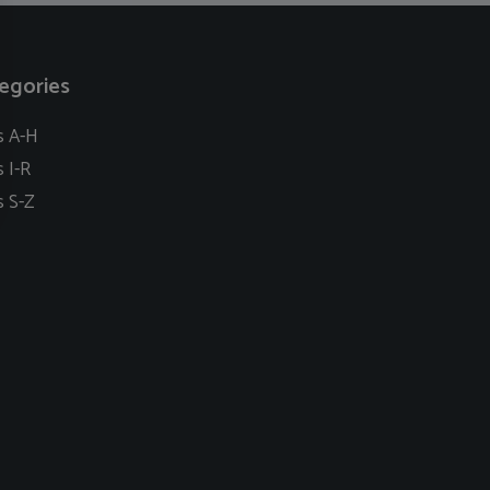
egories
s A-H
s I-R
s S-Z