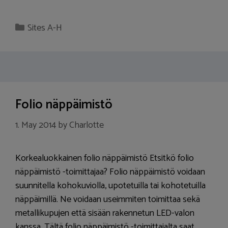
Categories
Sites A-H
Folio näppäimistö
1. May 2014
by
Charlotte
Korkealuokkainen folio näppäimistö Etsitkö folio
näppäimistö -toimittajaa? Folio näppäimistö voidaan
suunnitella kohokuviolla, upotetuilla tai kohotetuilla
näppäimillä. Ne voidaan useimmiten toimittaa sekä
metallikupujen että sisään rakennetun LED-valon
kanssa. Tältä folio näppäimistö -toimittajalta saat