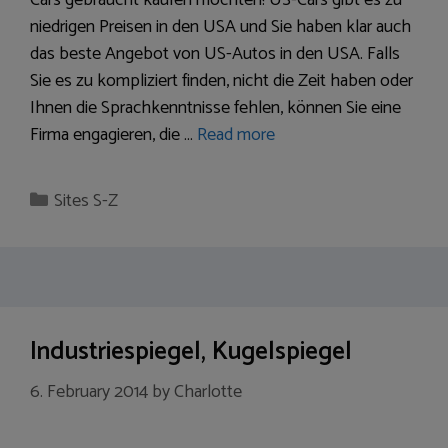
Cars gebraucht kaufen möchten! US-Cars gibt es zu
niedrigen Preisen in den USA und Sie haben klar auch
das beste Angebot von US-Autos in den USA. Falls
Sie es zu kompliziert finden, nicht die Zeit haben oder
Ihnen die Sprachkenntnisse fehlen, können Sie eine
Firma engagieren, die …
Read more
Categories
Sites S-Z
Industriespiegel, Kugelspiegel
6. February 2014
by
Charlotte