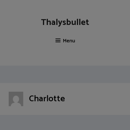
Skip
to
content
Thalysbullet
Menu
Charlotte