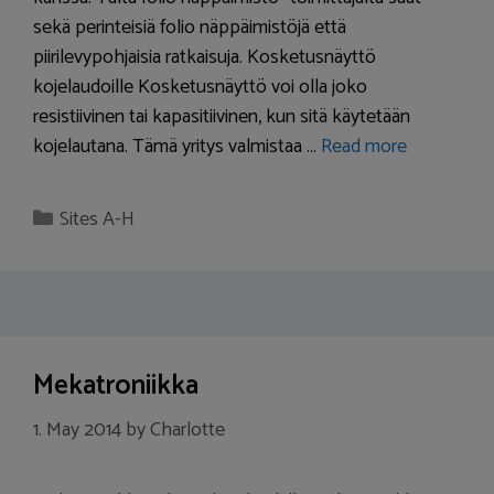
sekä perinteisiä folio näppäimistöjä että
piirilevypohjaisia ratkaisuja. Kosketusnäyttö
kojelaudoille Kosketusnäyttö voi olla joko
resistiivinen tai kapasitiivinen, kun sitä käytetään
kojelautana. Tämä yritys valmistaa …
Read more
Categories
Sites A-H
Mekatroniikka
1. May 2014
by
Charlotte