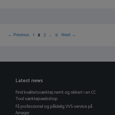
Post
Page
Page
Page
Page
←
Previous
1
2
3
…
9
Next
→
navigation
Latest news
Find kvalitetsværktøj nemt og sikkert i en CC
Tool værktøjswebshop
Få professionel og pålidelig VVS-service på
Amager