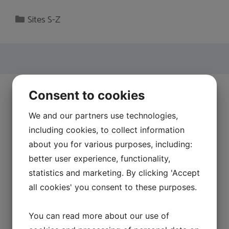
Categories
Sites S-Z
Lahjakassi, rahtipussi
Consent to cookies
25. March 2014
by
Charlotte
We and our partners use technologies,
including cookies, to collect information
about you for various purposes, including:
Lahjakassi logolla tai ilman Lahjakassi on piste iin
better user experience, functionality,
päällä. Se on osa sitä, miltä yrityksesi näyttää ulospäin.
statistics and marketing. By clicking 'Accept
Siksi ei ole samantekevää minkälaiseen lahjataskuun
all cookies' you consent to these purposes.
tavarasi laitat. Meillä on suuri valikoima lahjataskuja,
johon halutessasi painamme myös logon. Katso
You can read more about our use of
valikoima yrityksemme kotisivulta ja lue lisää