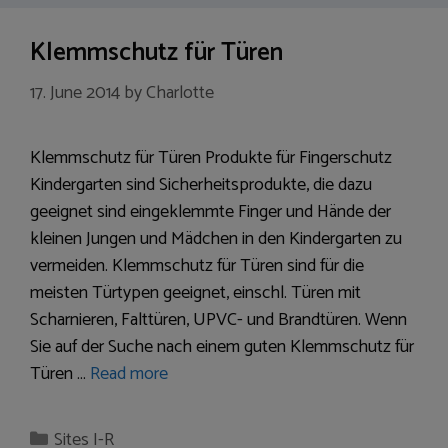
Klemmschutz für Türen
17. June 2014
by
Charlotte
Klemmschutz für Türen Produkte für Fingerschutz
Kindergarten sind Sicherheitsprodukte, die dazu
geeignet sind eingeklemmte Finger und Hände der
kleinen Jungen und Mädchen in den Kindergarten zu
vermeiden. Klemmschutz für Türen sind für die
meisten Türtypen geeignet, einschl. Türen mit
Scharnieren, Falttüren, UPVC- und Brandtüren. Wenn
Sie auf der Suche nach einem guten Klemmschutz für
Türen …
Read more
Categories
Sites I-R