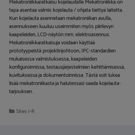
Mekatroniikkaratkaisu kojelaudalle Mekatroniikka on
tapa asentaa valmis kojelauta / ohjata tiettyä laitetta.
Kun kojelauta asennetaan mekatroniikan avulla,
asennukseen kuuluu useimmiten myös piirilevyn
kaapeleiden, LCD-näytön mm. elektroasennus.
Mekatroniikkaratkaisuja voidaan käyttää
prototyypeistä projektinjohtoon, IPC-standardien
mukaisessa valmistuksessa, kaapeleiden
konfiguroinnissa, testausjärjestelmien kehittämisessä,
kuvituksessa ja dokumentoinnissa. Tästä voit lukea
lisää mekatroniikasta ja halutessasi saada kojelauta-
tarjouksen.
Categories
Sites I-R