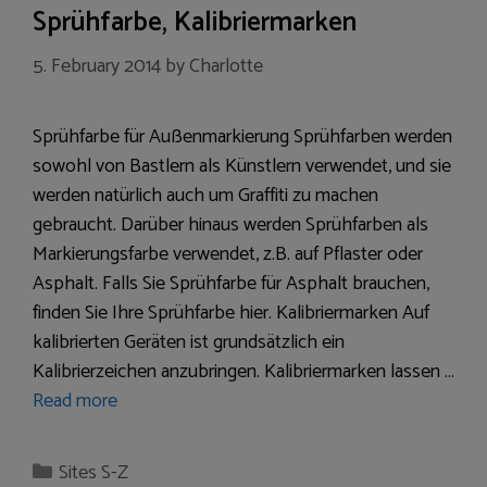
Sprühfarbe, Kalibriermarken
5. February 2014
by
Charlotte
Sprühfarbe für Außenmarkierung Sprühfarben werden
sowohl von Bastlern als Künstlern verwendet, und sie
werden natürlich auch um Graffiti zu machen
gebraucht. Darüber hinaus werden Sprühfarben als
Markierungsfarbe verwendet, z.B. auf Pflaster oder
Asphalt. Falls Sie Sprühfarbe für Asphalt brauchen,
finden Sie Ihre Sprühfarbe hier. Kalibriermarken Auf
kalibrierten Geräten ist grundsätzlich ein
Kalibrierzeichen anzubringen. Kalibriermarken lassen …
Read more
Categories
Sites S-Z